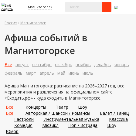
Магнитогорск
Россия
›
Магнитогорск
Афиша событий в
Магнитогорске
Все
август
сентябрь
октябрь
ноябрь
декабрь
январь
февраль
март
апрель
май
июнь
июль
Афиша Магнитогорска: расписание на 2026–2027 год, все
мероприятия и развлечения на официальном сайте
«Сходить.рф» - куда сходить в Магнитогорске.
Все
Концерты
Театр
Шоу
Все
Авторская / Шансон / Романсы
Балет / Танец
Гастроли
Инструментальная музыка
Классика
Комедия
Мюзикл
Поп / Эстрада
Шоу
Юмор